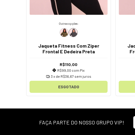
Outras opções:
Jaqueta Fitness Com Zíper
Jaq
Frontal E Dedeira Preta
Fr
R$110,00
R$99,00
com
Pix
3
x de
R$36,67
sem juros
ESGOTADO
FAÇA PARTE DO NOSSO GRUPO VIP!