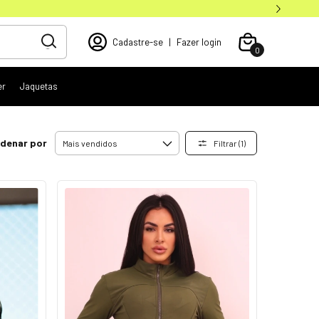
Cadastre-se
|
Fazer login
0
er
Jaquetas
denar por
Filtrar (
1
)