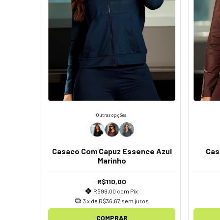
Outras opções:
Casaco Com Capuz Essence Azul
Cas
Marinho
R$110,00
R$99,00
com
Pix
3
x de
R$36,67
sem juros
COMPRAR