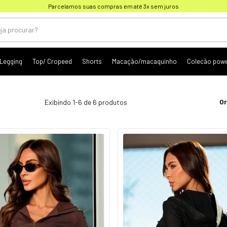
Parcelamos suas compras em até 3x sem juros
Legging
Top/ Cropeed
Shorts
Macação/macaquinho
Colecão pow
Or
Exibindo 1-6 de 6 produtos