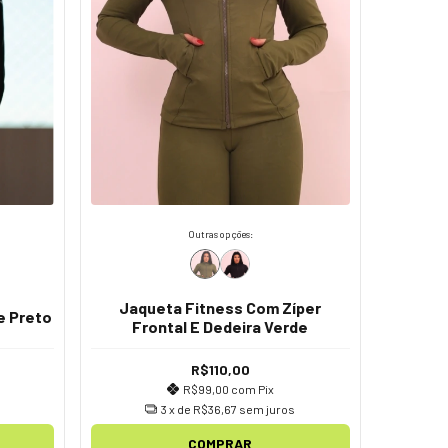
Outras opções:
Jaqueta Fitness Com Zíper
e Preto
Frontal E Dedeira Verde
R$110,00
R$99,00
com
Pix
3
x de
R$36,67
sem juros
COMPRAR