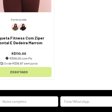
Outras opções:
ueta Fitness Com Zíper
ontal E Dedeira Marrom
R$110,00
R$99,00
com
Pix
3
x de
R$36,67
sem juros
ESGOTADO