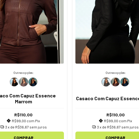
Outras opções:
Outras opções:
aco Com Capuz Essence
Casaco Com Capuz Essenc
Marrom
R$110,00
R$110,00
R$99,00
com
Pix
R$99,00
com
Pix
3
x de
R$36,67
sem juros
3
x de
R$36,67
sem juros
COMPRAR
COMPRAR