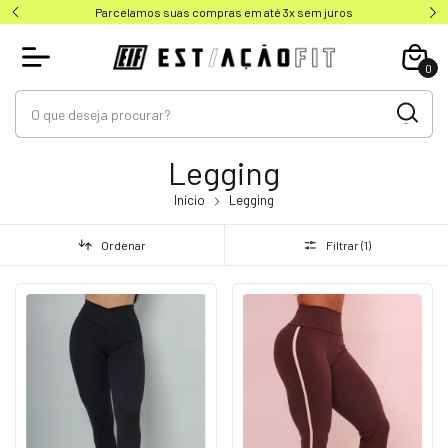
Parcelamos suas compras em até 3x sem juros
0
Legging
Início
Legging
Ordenar
Filtrar (
1
)