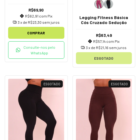
R$69,90
R$62,91
com
Pix
Legging Fitness Básica
Cós Cruzado Sedução
3
x de
R$23,30
sem juros
COMPRAR
R$63,49
R$57,14
com
Pix
Consulte-nos pelo
3
x de
R$21,16
sem juros
WhatsApp
ESGOTADO
ESGOTADO
ESGOTADO