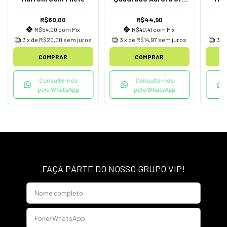
Whith
R$60,00
R$44,90
R$54,00
com
Pix
R$40,41
com
Pix
3
x de
R$20,00
sem juros
3
x de
R$14,97
sem juros
3
x
COMPRAR
COMPRAR
Consulte-nos
Consulte-nos
pelo WhatsApp
pelo WhatsApp
FAÇA PARTE DO NOSSO GRUPO VIP!