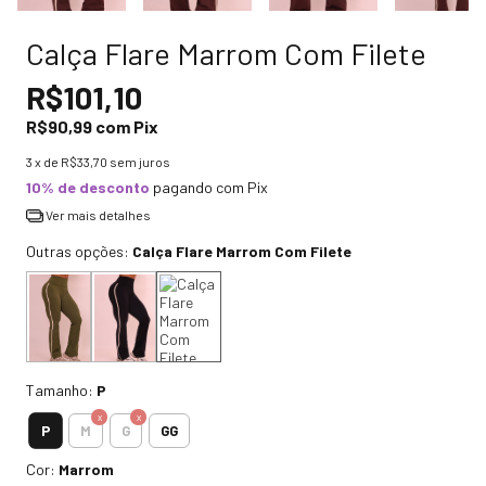
Calça Flare Marrom Com Filete
R$101,10
R$90,99
com
Pix
3
x de
R$33,70
sem juros
10% de desconto
pagando com Pix
Ver mais detalhes
Outras opções:
Calça Flare Marrom Com Filete
Tamanho:
P
P
M
G
GG
Cor:
Marrom