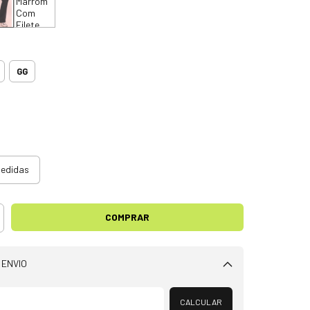
GG
medidas
 ENVIO
Alterar CEP
CALCULAR