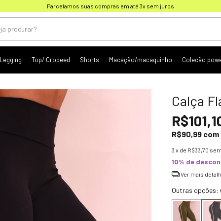
Frete grátis para as compras acima de R$ 500,00
Legging
Top/ Cropeed
Shorts
Macação/macaquinho
Colecão pow
Calça Fl
R$101,1
R$90,99
com
3
x de
R$33,70
sem
10% de descon
Ver mais detal
Outras opções: