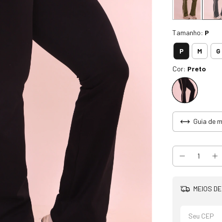
Tamanho:
P
P
M
G
Cor:
Preto
Guia de 
MEIOS DE