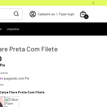
Cadastre-se
|
Fazer login
0
er
Jaquetas
are Preta Com Filete
0
Pix
 juros
to
pagando com Pix
hes
Calça Flare Preta Com Filete