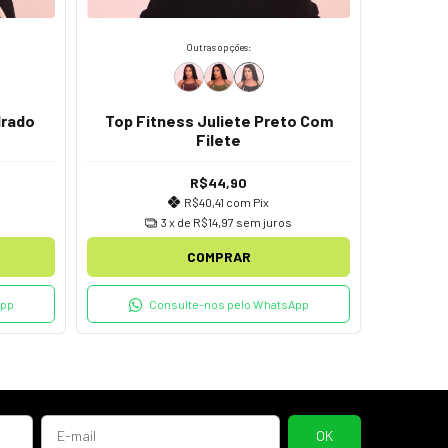
Outras opções:
drado
Top Fitness Juliete Preto Com
Top F
Filete
R$44,90
R$40,41
com
Pix
3
x de
R$14,97
sem juros
COMPRAR
App
Consulte-nos pelo WhatsApp