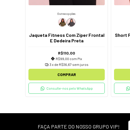
Outras opções:
Jaqueta Fitness Com Zíper Frontal
Short 
to Com
E Dedeira Preta
a
R$110,00
R$99,00
com
Pix
3
x de
R$36,67
sem juros
os
COMPRAR
Consulte-nos pelo WhatsApp
tsApp
FAÇA PARTE DO NOSSO GRUPO VIP!