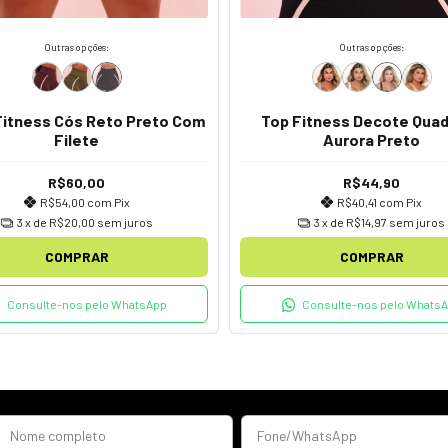
Outras opções:
Outras opções:
Fitness Cós Reto Preto Com
Top Fitness Decote Qua
Filete
Aurora Preto
R$60,00
R$44,90
R$54,00
com
Pix
R$40,41
com
Pix
3
x de
R$20,00
sem juros
3
x de
R$14,97
sem juros
COMPRAR
COMPRAR
Consulte-nos pelo WhatsApp
Consulte-nos pelo Whats