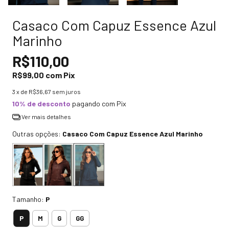
Casaco Com Capuz Essence Azul
Marinho
R$110,00
R$99,00
com
Pix
3
x de
R$36,67
sem juros
10% de desconto
pagando com Pix
Ver mais detalhes
Outras opções:
Casaco Com Capuz Essence Azul Marinho
Tamanho:
P
P
M
G
GG