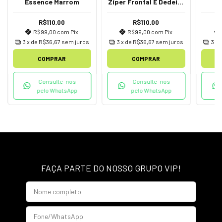
Essence Marrom
Zíper Frontal E Dedeira
E
Preta
R$110,00
R$110,00
R$99,00
com
Pix
R$99,00
com
Pix
3
x de
R$36,67
sem juros
3
x de
R$36,67
sem juros
3
x 
COMPRAR
COMPRAR
Consulte-nos
Consulte-nos
pelo WhatsApp
pelo WhatsApp
FAÇA PARTE DO NOSSO GRUPO VIP!