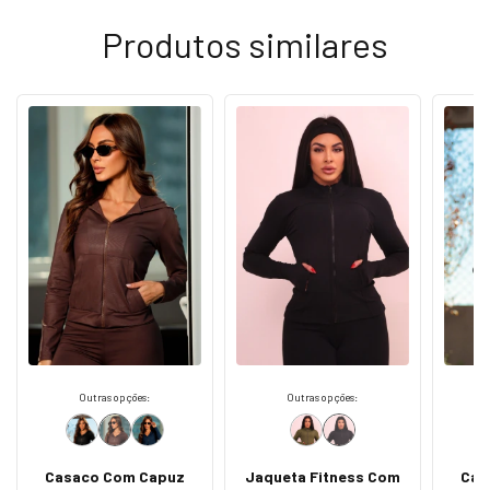
Produtos similares
Outras opções:
Outras opções:
Casaco Com Capuz
Jaqueta Fitness Com
Cas