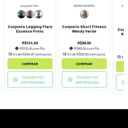
Conjunto Fler :
WENDY SHORTS:
Conj
Conjunto Legging Flare
Conjunto Short Fitness
Conj
Essence Preto
Wendy Verde
Ret
R$134,90
R$99,90
R$121,41
com
Pix
R$89,91
com
Pix
3
x de
R$44,97
sem juros
3
x de
R$33,30
sem juros
3
x 
COMPRAR
COMPRAR
Consulte-nos
Consulte-nos
pelo WhatsApp
pelo WhatsApp