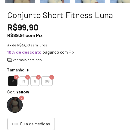
Conjunto Short Fitness Luna
R$99,90
R$89,91
com
Pix
3
x de
R$33,30
sem juros
10% de desconto
pagando com Pix
Ver mais detalhes
Tamanho:
P
P
M
G
GG
Cor:
Yellow
Guia de medidas