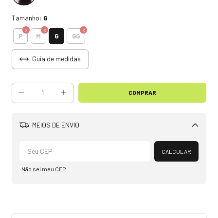
Tamanho:
G
G
P
M
GG
Guia de medidas
MEIOS DE ENVIO
Alterar CEP
CALCULAR
Não sei meu CEP