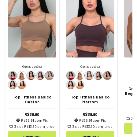
Outras opções:
Outras opções:
Cro
Regul
Top Fitness Básico
Top Fitness Básico
Castor
Marrom
R$39,90
R$39,90
3
x
R$35,91
com
Pix
R$35,91
com
Pix
3
x de
R$13,30
sem juros
3
x de
R$13,30
sem juros
COMPRAR
COMPRAR