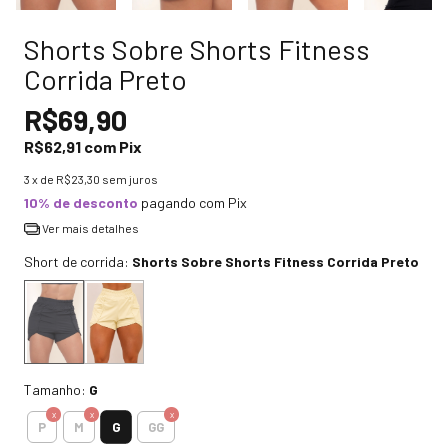
Shorts Sobre Shorts Fitness
Corrida Preto
R$69,90
R$62,91
com
Pix
3
x de
R$23,30
sem juros
10% de desconto
pagando com Pix
Ver mais detalhes
Short de corrida:
Shorts Sobre Shorts Fitness Corrida Preto
Tamanho:
G
G
P
M
GG