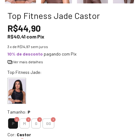
Top Fitness Jade Castor
R$44,90
R$40,41
com
Pix
3
x de
R$14,97
sem juros
10% de desconto
pagando com Pix
Ver mais detalhes
Top Fitness Jade:
Tamanho:
P
P
M
G
GG
Cor:
Castor