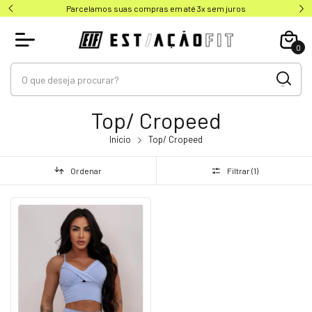
Parcelamos suas compras em até 3x sem juros
0
Top/ Cropeed
Início
Top/ Cropeed
Ordenar
Filtrar (
1
)