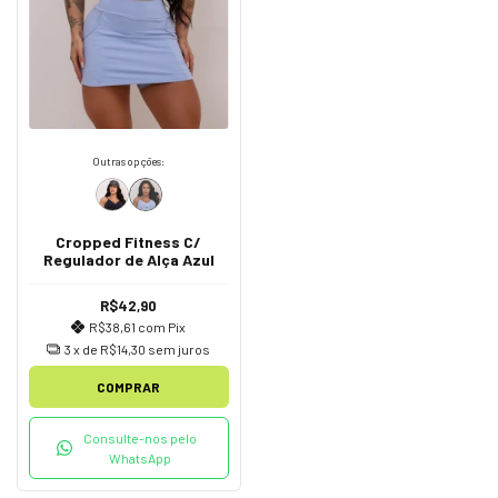
Outras opções:
Cropped Fitness C/
Regulador de Alça Azul
R$42,90
R$38,61
com
Pix
3
x de
R$14,30
sem juros
COMPRAR
Consulte-nos pelo
WhatsApp